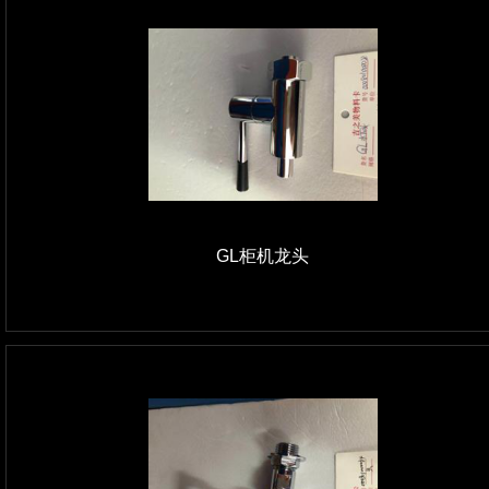
GL柜机龙头