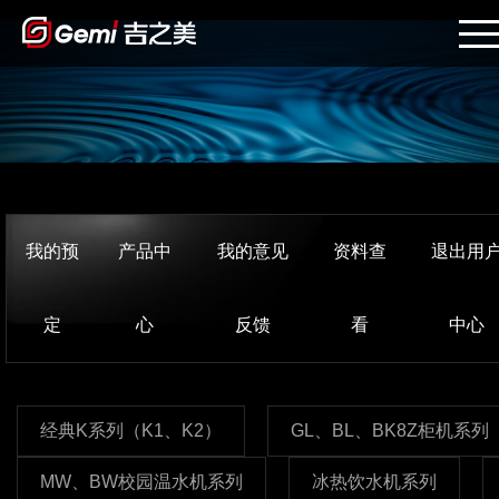
我的预
产品中
我的意见
资料查
退出用
定
心
反馈
看
中心
经典K系列（K1、K2）
GL、BL、BK8Z柜机系列
MW、BW校园温水机系列
冰热饮水机系列