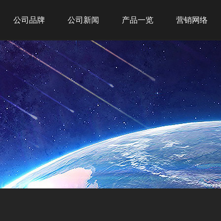
公司品牌
公司新闻
产品一览
营销网络
吉之美
公司新闻
新品推荐
全球战略
吉宝
行业新闻
商务租赁
网点布局
吉优
商用产品
经典案例
家用产品
净水产品