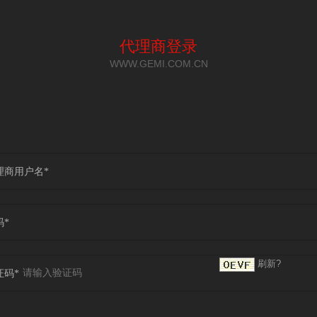
代理商登录
WWW.GEMI.COM.CN
理商用户名*
码*
刷新?
证码*