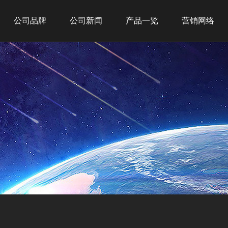
公司品牌
公司新闻
产品一览
营销网络
吉之美
公司新闻
新品推荐
全球战略
吉宝
行业新闻
商务租赁
网点布局
吉优
商用产品
经典案例
家用产品
净水产品