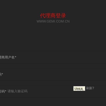
代理商登录
WWW.GEMI.COM.CN
理商用户名*
码*
刷新?
证码*