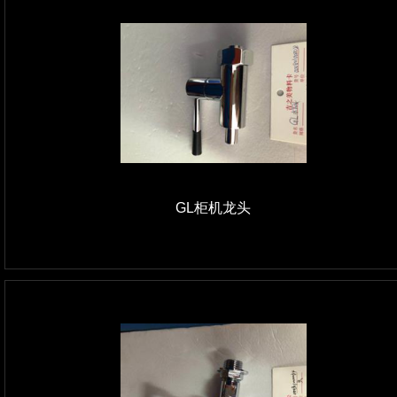
GL柜机龙头