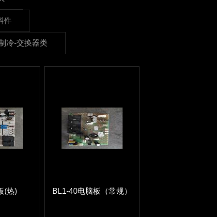
料件
制冷-交换器类
板(热)
BL1-40电脑板（常规）