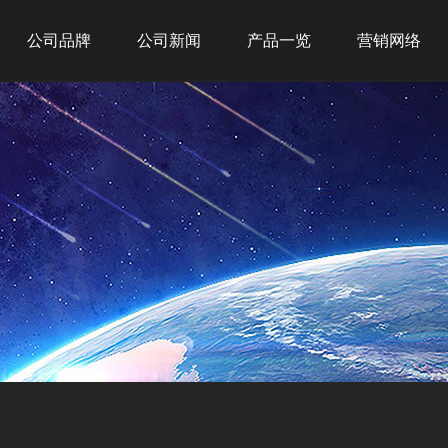
公司品牌
公司新闻
产品一览
营销网络
吉之美
公司新闻
新品推荐
全球战略
吉宝
行业新闻
商务租赁
网点布局
吉优
商用产品
经典案例
家用产品
净水产品