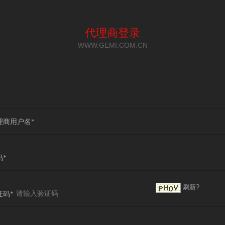
代理商登录
WWW.GEMI.COM.CN
理商用户名*
码*
刷新?
证码*