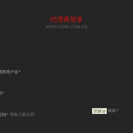
代理商登录
WWW.GEMI.COM.CN
理商用户名*
码*
刷新?
证码*