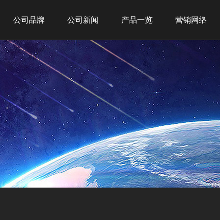
公司品牌
公司新闻
产品一览
营销网络
吉之美
公司新闻
新品推荐
全球战略
吉宝
行业新闻
商务租赁
网点布局
吉优
商用产品
经典案例
家用产品
净水产品