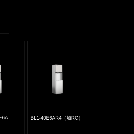
E6A
BL1-40E6AR4（加RO）