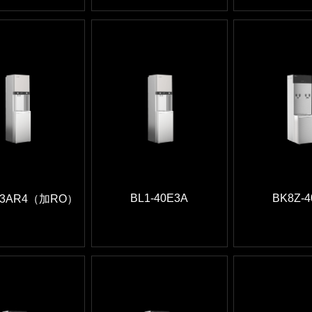
BL1-40E3A
BK8Z-4
0E3AR4（加RO）